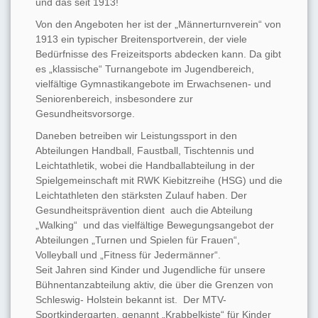
und das seit 1913!
Von den Angeboten her ist der „Männerturnverein“ von
1913 ein typischer Breitensportverein, der viele
Bedürfnisse des Freizeitsports abdecken kann. Da gibt
es „klassische“ Turnangebote im Jugendbereich,
vielfältige Gymnastikangebote im Erwachsenen- und
Seniorenbereich, insbesondere zur
Gesundheitsvorsorge.
Daneben betreiben wir Leistungssport in den
Abteilungen Handball, Faustball, Tischtennis und
Leichtathletik, wobei die Handballabteilung in der
Spielgemeinschaft mit RWK Kiebitzreihe (HSG) und die
Leichtathleten den stärksten Zulauf haben. Der
Gesundheitsprävention dient auch die Abteilung
„Walking“ und das vielfältige Bewegungsangebot der
Abteilungen „Turnen und Spielen für Frauen“,
Volleyball und „Fitness für Jedermänner“.
Seit Jahren sind Kinder und Jugendliche für unsere
Bühnentanzabteilung aktiv, die über die Grenzen von
Schleswig- Holstein bekannt ist. Der MTV-
Sportkindergarten, genannt „Krabbelkiste“ für Kinder